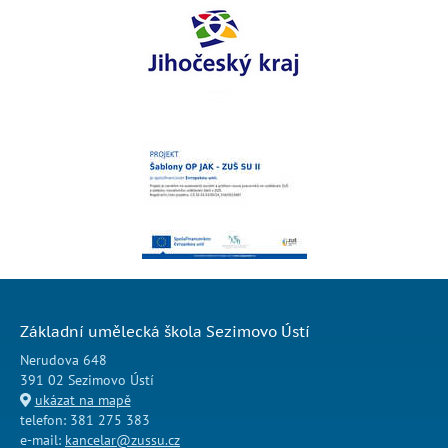
Základní umělecká škola Sezimovo Ústí
Nerudova 648
391 02 Sezimovo Ústí
ukázat na mapě
telefon: 381 275 383
e-mail:
kancelar@zussu.cz