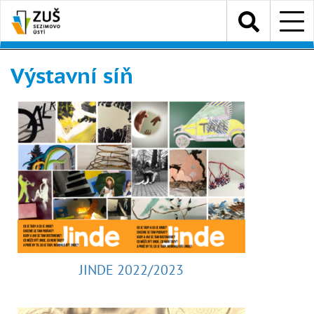
Přejít
Menu
k
hlavnímu
obsahu
Výstavní síň
JINDE 2022/2023