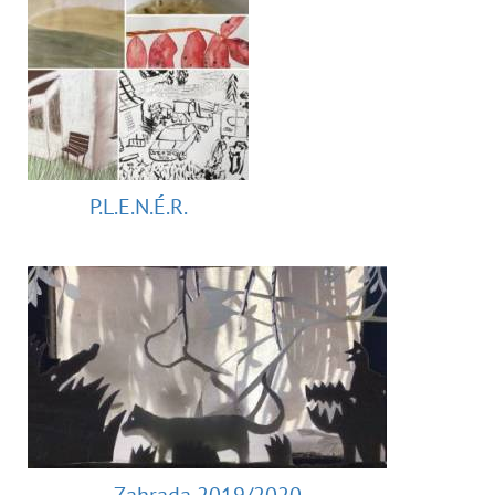
P.L.E.N.É.R.