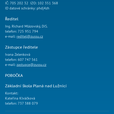
IČ: 705 202 32 IZO: 102 351 368
ID datové schránky: phdj4zh
Ředitel
Ing. Richard Mlázovský, DiS.
telefon: 725 951 794
e-mail:
reditel@zussu.cz
Zástupce ředitele
Ivana Zelenková
telefon: 607 747 561
e-mail:
zastupce@zussu.cz
POBOČKA
Základní škola Planá nad Lužnicí
Kontakt:
Kateřina Klváčková
telefon: 737 388 079