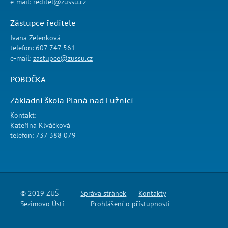
e-mail:
reditel@zussu.cz
Zástupce ředitele
Ivana Zelenková
telefon: 607 747 561
e-mail:
zastupce@zussu.cz
POBOČKA
Základní škola Planá nad Lužnicí
Kontakt:
Kateřina Klváčková
telefon: 737 388 079
© 2019 ZUŠ
Správa stránek
Kontakty
Sezimovo Ústí
Prohlášení o přístupnosti