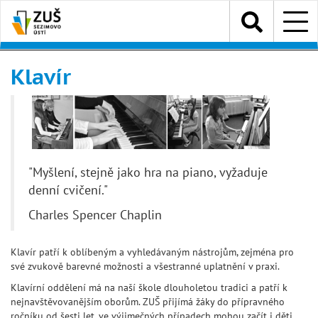
Přejít
Menu
k
hlavnímu
obsahu
Klavír
"Myšlení, stejně jako hra na piano, vyžaduje
denní cvičení."
Charles Spencer Chaplin
Klavír patří k oblíbeným a vyhledávaným nástrojům, zejména pro
své zvukově barevné možnosti a všestranné uplatnění v praxi.
Klavírní oddělení má na naší škole dlouholetou tradici a patří k
nejnavštěvovanějším oborům. ZUŠ přijímá žáky do přípravného
ročníku od šesti let, ve výjimečných případech mohou začít i děti