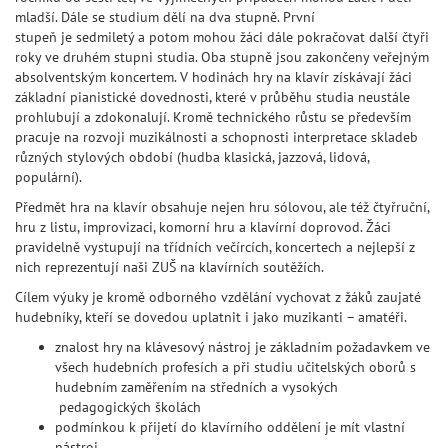
mladší. Dále se studium dělí na dva stupně. První
stupeň je sedmiletý a potom mohou žáci dále pokračovat další čtyři
roky ve druhém stupni studia. Oba stupně jsou zakončeny veřejným
absolventským koncertem. V hodinách hry na klavír získávají žáci
základní pianistické dovednosti, které v průběhu studia neustále
prohlubují a zdokonalují. Kromě technického růstu se především
pracuje na rozvoji muzikálnosti a schopnosti interpretace skladeb
různých stylových období (hudba klasická, jazzová, lidová,
populární).
Předmět hra na klavír obsahuje nejen hru sólovou, ale též čtyřruční,
hru z listu, improvizaci, komorní hru a klavírní doprovod. Žáci
pravidelně vystupují na třídních večírcích, koncertech a nejlepší z
nich reprezentují naši ZUŠ na klavírních soutěžích.
Cílem výuky je kromě odborného vzdělání vychovat z žáků zaujaté
hudebníky, kteří se dovedou uplatnit i jako muzikanti – amatéři.
znalost hry na klávesový nástroj je základním požadavkem ve
všech hudebních​ profesích a při studiu učitelských oborů s
hudebním zaměřením na středních a vysokých​
pedagogických školách
podmínkou k přijetí do klavírního oddělení je mít vlastní
nástroj