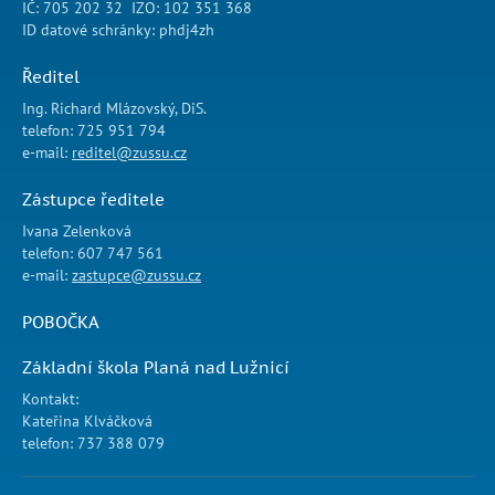
IČ: 705 202 32 IZO: 102 351 368
ID datové schránky: phdj4zh
Ředitel
Ing. Richard Mlázovský, DiS.
telefon: 725 951 794
e-mail:
reditel@zussu.cz
Zástupce ředitele
Ivana Zelenková
telefon: 607 747 561
e-mail:
zastupce@zussu.cz
POBOČKA
Základní škola Planá nad Lužnicí
Kontakt:
Kateřina Klváčková
telefon: 737 388 079