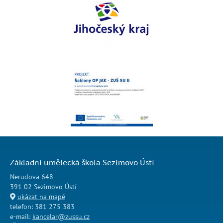
Základní umělecká škola Sezimovo Ústí
Nerudova 648
391 02 Sezimovo Ústí
ukázat na mapě
telefon: 381 275 383
e-mail:
kancelar@zussu.cz