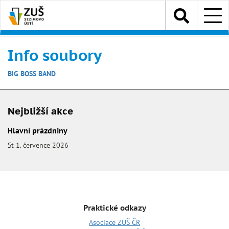
Přejít
Menu
k
hlavnímu
obsahu
Info soubory
BIG BOSS BAND
Nejbližší akce
Hlavní prázdniny
St 1. července 2026
Praktické odkazy
Asociace ZUŠ ČR