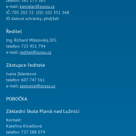
telefon: 381 275 383
e-mail:
kancelar@zussu.cz
IČ: 705 202 32 IZO: 102 351 368
ID datové schránky: phdj4zh
Ředitel
Ing. Richard Mlázovský, DiS.
telefon: 725 951 794
e-mail:
reditel@zussu.cz
Zástupce ředitele
Ivana Zelenková
telefon: 607 747 561
e-mail:
zastupce@zussu.cz
POBOČKA
Základní škola Planá nad Lužnicí
Kontakt:
Kateřina Klváčková
telefon: 737 388 079