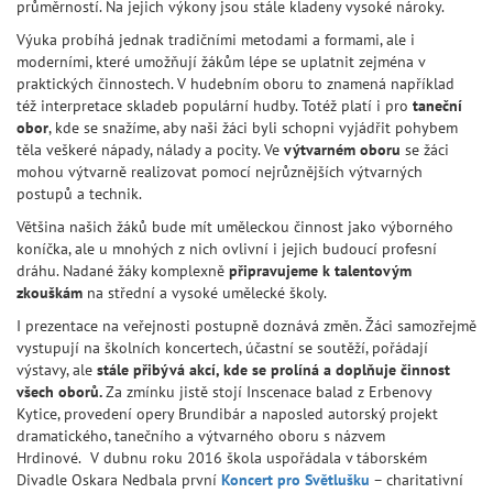
průměrností. Na jejich výkony jsou stále kladeny vysoké nároky.
Výuka probíhá jednak tradičními metodami a formami, ale i
moderními, které umožňují žákům lépe se uplatnit zejména v
praktických činnostech. V hudebním oboru to znamená například
též interpretace skladeb populární hudby. Totéž platí i pro
taneční
obor
, kde se snažíme, aby naši žáci byli schopni vyjádřit pohybem
těla veškeré nápady, nálady a pocity. Ve
výtvarném oboru
se žáci
mohou výtvarně realizovat pomocí nejrůznějších výtvarných
postupů a technik.
Většina našich žáků bude mít uměleckou činnost jako výborného
koníčka, ale u mnohých z nich ovlivní i jejich budoucí profesní
dráhu. Nadané žáky komplexně
připravujeme k talentovým
zkouškám
na střední a vysoké umělecké školy.
I prezentace na veřejnosti postupně doznává změn. Žáci samozřejmě
vystupují na školních koncertech, účastní se soutěží, pořádají
výstavy, ale
stále přibývá akcí, kde se prolíná a doplňuje činnost
všech oborů.
Za zmínku jistě stojí Inscenace balad z Erbenovy
Kytice, provedení opery Brundibár a naposled autorský projekt
dramatického, tanečního a výtvarného oboru s názvem
Hrdinové.
V dubnu roku 2016 škola uspořádala v táborském
Divadle Oskara Nedbala první
Koncert pro Světlušku
– charitativní