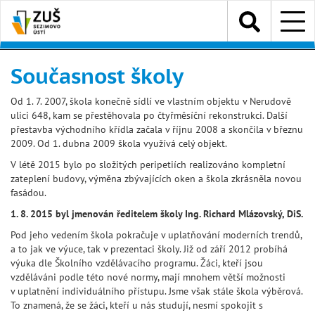
Přejít
Menu
k
hlavnímu
obsahu
Současnost školy
Od 1. 7. 2007, škola konečně sídlí ve vlastním objektu v Nerudově
ulici 648, kam se přestěhovala po čtyřměsíční rekonstrukci. Další
přestavba východního křídla začala v říjnu 2008 a skončila v březnu
2009. Od 1. dubna 2009 škola využívá celý objekt.
V létě 2015 bylo po složitých peripetiích realizováno kompletní
zateplení budovy, výměna zbývajících oken a škola zkrásněla novou
fasádou.
1. 8. 2015 byl jmenován ředitelem školy Ing. Richard Mlázovský, DiS.
Pod jeho vedením škola pokračuje v uplatňování moderních trendů,
a to jak ve výuce, tak v prezentaci školy. Již od září 2012 probíhá
výuka dle Školního vzdělávacího programu. Žáci, kteří jsou
vzděláváni podle této nové normy, mají mnohem větší možnosti
v uplatnění individuálního přístupu. Jsme však stále škola výběrová.
To znamená, že se žáci, kteří u nás studují, nesmí spokojit s