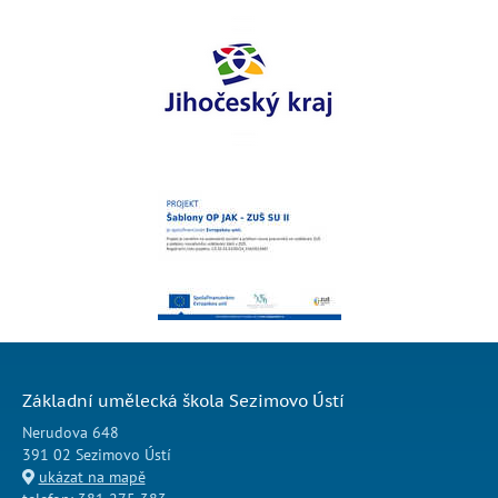
Základní umělecká škola Sezimovo Ústí
Nerudova 648
391 02 Sezimovo Ústí
ukázat na mapě