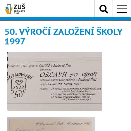
Přejít
Menu
k
hlavnímu
obsahu
50. VÝROČÍ ZALOŽENÍ ŠKOLY
1997