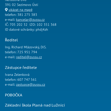
391 02 Sezimovo Ústí
ukázat na mapě
telefon: 381 275 383
e-mail:
kancelar@zussu.cz
IČ: 705 202 32 IZO: 102 351 368
ID datové schránky: phdj4zh
Ředitel
Ing. Richard Mlázovský, DiS.
telefon: 725 951 794
e-mail:
reditel@zussu.cz
Zástupce ředitele
Ivana Zelenková
telefon: 607 747 561
e-mail:
zastupce@zussu.cz
POBOČKA
Základní škola Planá nad Lužnicí