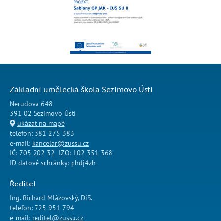
Základní umělecká škola Sezimovo Ústí
Nerudova 648
391 02 Sezimovo Ústí
ukázat na mapě
telefon: 381 275 383
e-mail:
kancelar@zussu.cz
IČ: 705 202 32 IZO: 102 351 368
ID datové schránky: phdj4zh
Ředitel
Ing. Richard Mlázovský, DiS.
telefon: 725 951 794
e-mail:
reditel@zussu.cz