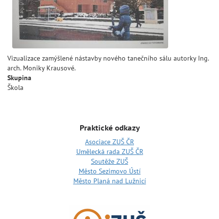
Vizualizace zamýšlené nástavby nového tanečního sálu autorky Ing.
arch. Moniky Krausové.
Skupina
Škola
Praktické odkazy
Asociace ZUŠ ČR
Umělecká rada ZUŠ ČR
Soutěže ZUŠ
Město Sezimovo Ústí
Město Planá nad Lužnicí