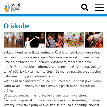
Přejít
Menu
k
hlavnímu
obsahu
O škole
Základní umělecká škola Sezimovo Ústí je příspěvkovou organizací
zřizovanou Jihočeským krajem. Nabízíme našim žákům všestranné
umělecké vzdělání v hudebním, výtvarném, tanečním a nově i
literárně - dramatickém oboru. V současnosti naší školu navštěvuje
téměř 600 žáků, kteří mají to štěstí, že mohou navštěvovat všechny
nabízené obory pod jednou střechou.
Většina našich absolventů bude mít uměleckou činnost jako svého
koníčka, ale u mnohých z nich ovlivní i jejich budoucí profesní
dráhu.
Důležitou součástí naší práce je i prezentace na veřejnosti.
Žáci vystupují na školních koncertech, účastní se soutěží, pořádají
výstavy. Stále také přibývá akcí, kde se prolíná a doplňuje činnost