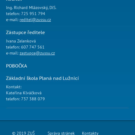
Ing. Richard Mlázovský, DiS.
telefon: 725 951 794
e-mail:
reditel@zussu.cz
Zástupce ředitele
Ivana Zelenková
telefon: 607 747 561
e-mail:
zastupce@zussu.cz
POBOČKA
Základní škola Planá nad Lužnicí
Kontakt:
Kateřina Klváčková
telefon: 737 388 079
© 2019 ZUŠ
Správa stránek
Kontakty