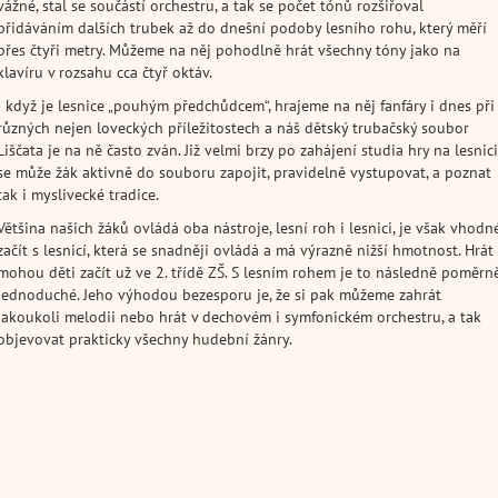
vážné, stal se součástí orchestru, a tak se počet tónů rozšiřoval
přidáváním dalších trubek až do dnešní podoby lesního rohu, který měří
přes čtyři metry. Můžeme na něj pohodlně hrát všechny tóny jako na
klavíru v rozsahu cca čtyř oktáv.
I když je lesnice „pouhým předchůdcem“, hrajeme na něj fanfáry i dnes při
různých nejen loveckých příležitostech a náš dětský trubačský soubor
Liščata je na ně často zván. Již velmi brzy po zahájení studia hry na lesnici
se může žák aktivně do souboru zapojit, pravidelně vystupovat, a poznat
tak i myslivecké tradice.
Většina našich žáků ovládá oba nástroje, lesní roh i lesnici, je však vhodn
začít s lesnicí, která se snadněji ovládá a má výrazně nižší hmotnost. Hrát
mohou děti začít už ve 2. třídě ZŠ. S lesním rohem je to následně poměrn
jednoduché. Jeho výhodou bezesporu je, že si pak můžeme zahrát
jakoukoli melodii nebo hrát v dechovém i symfonickém orchestru, a tak
objevovat prakticky všechny hudební žánry.