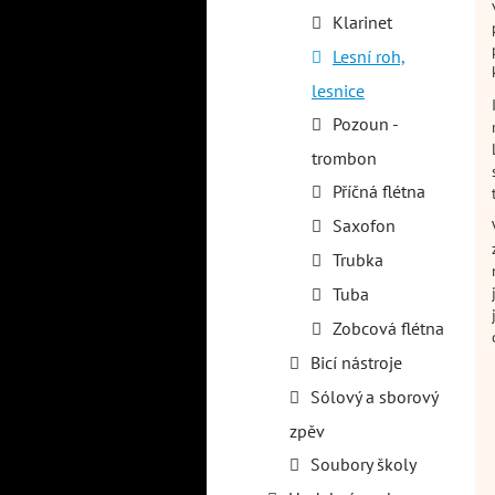
Klarinet
Lesní roh,
lesnice
Pozoun -
trombon
Příčná flétna
Saxofon
Trubka
Tuba
Zobcová flétna
Bicí nástroje
Sólový a sborový
zpěv
Soubory školy