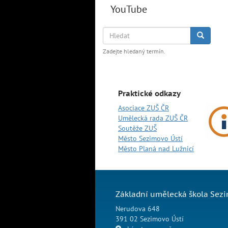
YouTube
Hledat
Hledat
Zadejte hledaný termín.
Praktické odkazy
Asociace ZUŠ ČR
Umělecká rada ZUŠ ČR
Soutěže ZUŠ
Město Sezimovo Ústí
Město Planá nad Lužnicí
Základní umělecká škola Sezi
Nerudova 648
391 02 Sezimovo Ústí