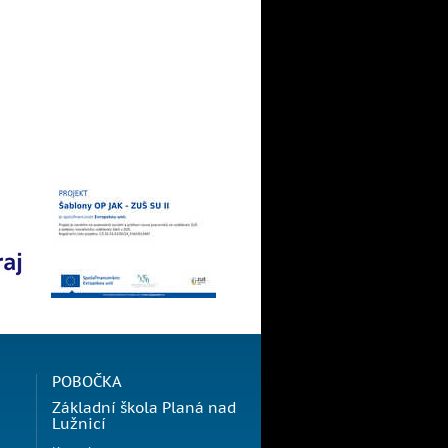
POBOČKA
Základní škola Planá nad
Lužnicí