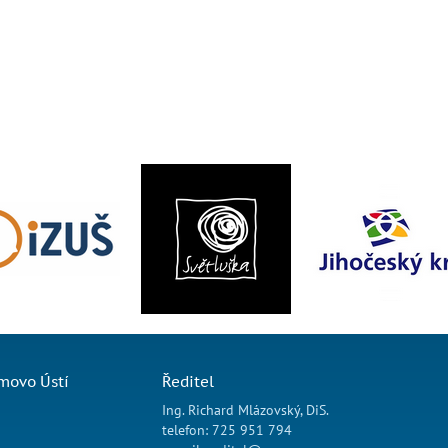
movo Ústí
Ředitel
Ing. Richard Mlázovský, DiS.
telefon: 725 951 794