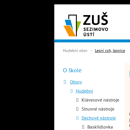
Přejít
k
hlavnímu
obsahu
Hudební obor
Lesní roh, lesnice
O škole
Hlavní
menu
Obory
Hudební
Klávesové nástroje
Strunné nástroje
Dechové nástroje
Baskřídlovka