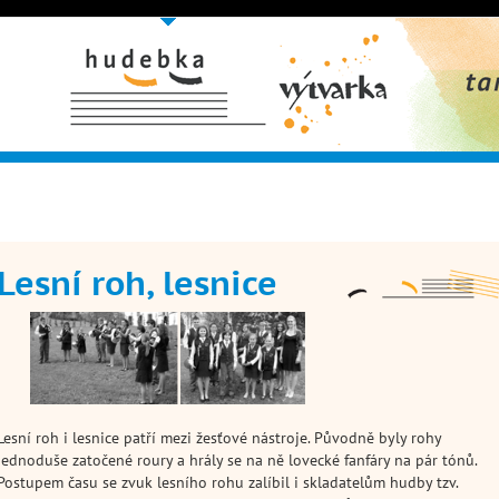
Hudební obor
Výtvarný
Taneční 
obor
Lesní roh, lesnice
Lesní roh i lesnice patří mezi žesťové nástroje. Původně byly rohy
jednoduše zatočené roury a hrály se na ně lovecké fanfáry na pár tónů.
Postupem času se zvuk lesního rohu zalíbil i skladatelům hudby tzv.