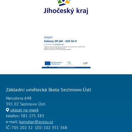
Základní umělecká škola Sezimovo Ústí
Nerudova 648
391 02 Sezimovo Ústí
ukázat na mapě
telefon: 381 275 383
e-mail:
kancelar@zussu.cz
IČ: 705 202 32 IZO: 102 351 368