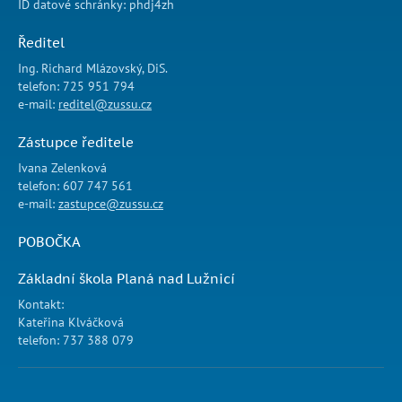
ID datové schránky: phdj4zh
Ředitel
Ing. Richard Mlázovský, DiS.
telefon: 725 951 794
e-mail:
reditel@zussu.cz
Zástupce ředitele
Ivana Zelenková
telefon: 607 747 561
e-mail:
zastupce@zussu.cz
POBOČKA
Základní škola Planá nad Lužnicí
Kontakt:
Kateřina Klváčková
telefon: 737 388 079