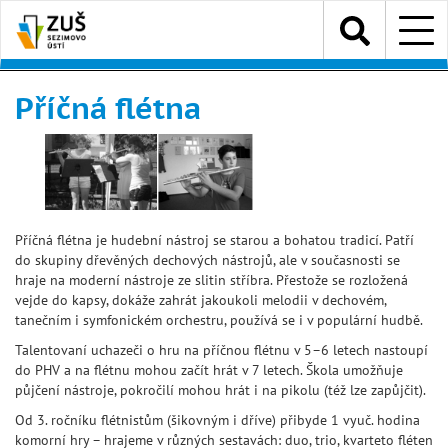
Přejít
Menu
k
hlavnímu
obsahu
Příčná flétna
Příčná flétna je hudební nástroj se starou a bohatou tradicí. Patří
do skupiny dřevěných dechových nástrojů, ale v současnosti se
hraje na moderní nástroje ze slitin stříbra. Přestože se rozložená
vejde do kapsy, dokáže zahrát jakoukoli melodii v dechovém,
tanečním i symfonickém orchestru, používá se i v populární hudbě.
Talentovaní uchazeči o hru na příčnou flétnu v 5–6 letech nastoupí
do PHV a na flétnu mohou začít hrát v 7 letech. Škola umožňuje
půjčení nástroje, pokročilí mohou hrát i na pikolu (též lze zapůjčit).
Od 3. ročníku flétnistům (šikovným i dříve) přibyde 1 vyuč. hodina
komorní hry – hrajeme v různých sestavách: duo, trio, kvarteto fléten