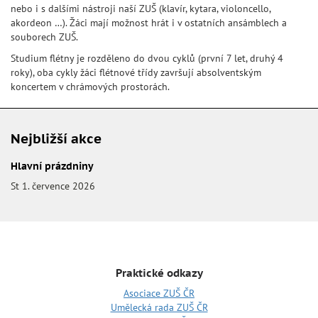
nebo i s dalšími nástroji naší ZUŠ (klavír, kytara, violoncello,
akordeon …). Žáci mají možnost hrát i v ostatních ansámblech a
souborech ZUŠ.
Studium flétny je rozděleno do dvou cyklů (první 7 let, druhý 4
roky), oba cykly žáci flétnové třídy završují absolventským
koncertem v chrámových prostorách.
Nejbližší akce
Hlavní prázdniny
St 1. července 2026
Praktické odkazy
Asociace ZUŠ ČR
Umělecká rada ZUŠ ČR