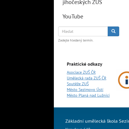
jihočeských ZUŠ
YouTube
Hledat
Hledat
Zadejte hledaný termín.
Praktické odkazy
Asociace ZUŠ ČR
Umělecká rada ZUŠ ČR
Soutěže ZUŠ
Město Sezimovo Ústí
Město Planá nad Lužnicí
Základní umělecká škola Sezi