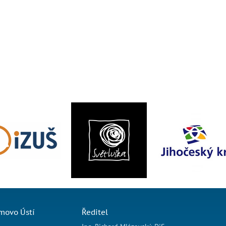
movo Ústí
Ředitel