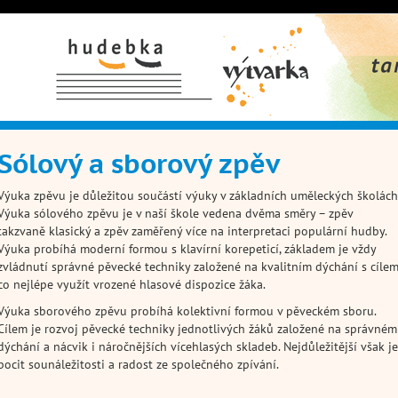
Hudební obor
Výtvarný
Taneční 
obor
Sólový a sborový zpěv
Výuka zpěvu je důležitou součástí výuky v základních uměleckých školách
Výuka sólového zpěvu je v naší škole vedena dvěma směry – zpěv
takzvaně klasický a zpěv zaměřený více na interpretaci populární hudby.
Výuka probíhá moderní formou s klavírní korepeticí, základem je vždy
zvládnutí správné pěvecké techniky založené na kvalitním dýchání s cíle
co nejlépe využít vrozené hlasové dispozice žáka.
Výuka sborového zpěvu probíhá kolektivní formou v pěveckém sboru.
Cílem je rozvoj pěvecké techniky jednotlivých žáků založené na správném
dýchání a nácvik i náročnějších vícehlasých skladeb. Nejdůležitější však je
pocit sounáležitosti a radost ze společného zpívání.