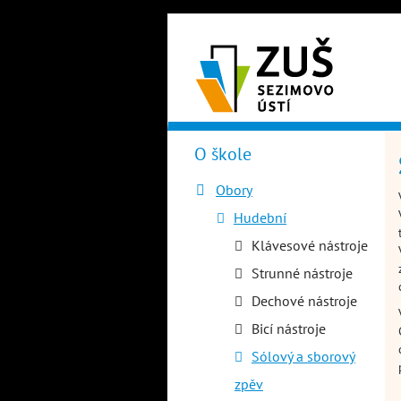
Přejít
k
hlavnímu
obsahu
O škole
Hlavní
menu
Obory
Hudební
Klávesové nástroje
Strunné nástroje
Dechové nástroje
Bicí nástroje
Sólový a sborový
zpěv