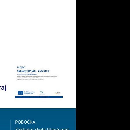
POBOČKA
Základní škola Planá nad