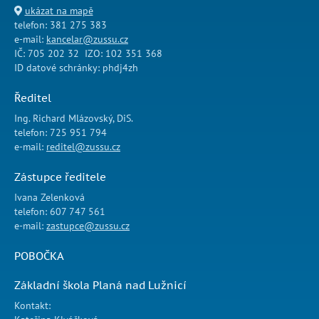
ukázat na mapě
telefon: 381 275 383
e-mail:
kancelar@zussu.cz
IČ: 705 202 32 IZO: 102 351 368
ID datové schránky: phdj4zh
Ředitel
Ing. Richard Mlázovský, DiS.
telefon: 725 951 794
e-mail:
reditel@zussu.cz
Zástupce ředitele
Ivana Zelenková
telefon: 607 747 561
e-mail:
zastupce@zussu.cz
POBOČKA
Základní škola Planá nad Lužnicí
Kontakt: