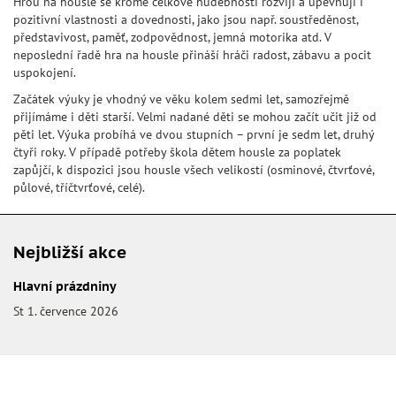
Hrou na housle se kromě celkové hudebnosti rozvíjí a upevňují i
pozitivní vlastnosti a dovednosti, jako jsou např. soustředěnost,
představivost, paměť, zodpovědnost, jemná motorika atd. V
neposlední řadě hra na housle přináší hráči radost, zábavu a pocit
uspokojení.
Začátek výuky je vhodný ve věku kolem sedmi let, samozřejmě
přijímáme i děti starší. Velmi nadané děti se mohou začít učit již od
pěti let. Výuka probíhá ve dvou stupních – první je sedm let, druhý
čtyři roky. V případě potřeby škola dětem housle za poplatek
zapůjčí, k dispozici jsou housle všech velikostí (osminové, čtvrťové,
půlové, tříčtvrťové, celé).
Nejbližší akce
Hlavní prázdniny
St 1. července 2026