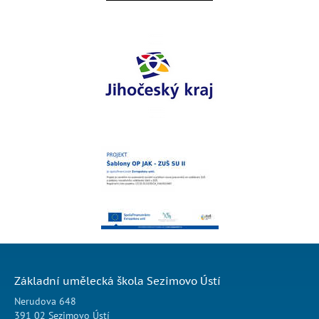
Základní umělecká škola Sezimovo Ústí
Nerudova 648
391 02 Sezimovo Ústí