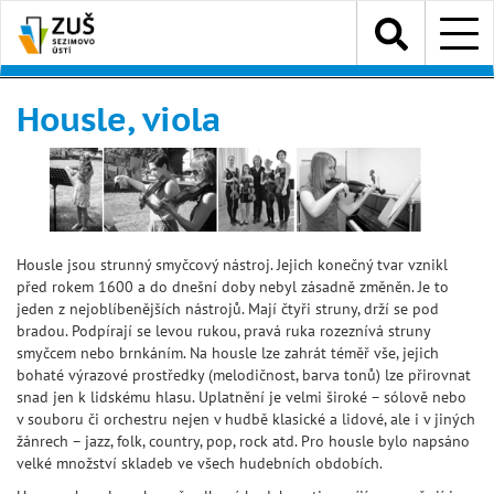
Přejít
Menu
k
hlavnímu
obsahu
Housle, viola
Housle jsou strunný smyčcový nástroj. Jejich konečný tvar vznikl
před rokem 1600 a do dnešní doby nebyl zásadně změněn. Je to
jeden z nejoblíbenějších nástrojů. Mají čtyři struny, drží se pod
bradou. Podpírají se levou rukou, pravá ruka rozeznívá struny
smyčcem nebo brnkáním. Na housle lze zahrát téměř vše, jejich
bohaté výrazové prostředky (melodičnost, barva tonů) lze přirovnat
snad jen k lidskému hlasu. Uplatnění je velmi široké – sólově nebo
v souboru či orchestru nejen v hudbě klasické a lidové, ale i v jiných
žánrech – jazz, folk, country, pop, rock atd. Pro housle bylo napsáno
velké množství skladeb ve všech hudebních obdobích.