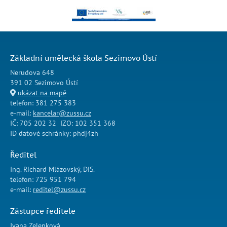
Základní umělecká škola Sezimovo Ústí
Nerudova 648
391 02 Sezimovo Ústí
ukázat na mapě
telefon: 381 275 383
e-mail:
kancelar@zussu.cz
IČ: 705 202 32 IZO: 102 351 368
ID datové schránky: phdj4zh
Ředitel
Ing. Richard Mlázovský, DiS.
telefon: 725 951 794
e-mail:
reditel@zussu.cz
Zástupce ředitele
Ivana Zelenková