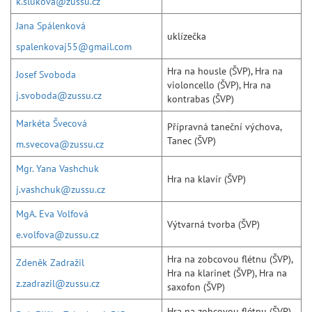
k.slukova@zussu.cz
Jana Spálenková
uklízečka
spalenkovaj55@gmail.com
Hra na housle (ŠVP), Hra na
Josef Svoboda
violoncello (ŠVP), Hra na
j.svoboda@zussu.cz
kontrabas (ŠVP)
Markéta Švecová
Přípravná taneční výchova,
Tanec (ŠVP)
m.svecova@zussu.cz
Mgr. Yana Vashchuk
Hra na klavír (ŠVP)
j.vashchuk@zussu.cz
MgA. Eva Volfová
Výtvarná tvorba (ŠVP)
e.volfova@zussu.cz
Hra na zobcovou flétnu (ŠVP),
Zdeněk Zadražil
Hra na klarinet (ŠVP), Hra na
z.zadrazil@zussu.cz
saxofon (ŠVP)
Hra na zobcovou flétnu (ŠVP),