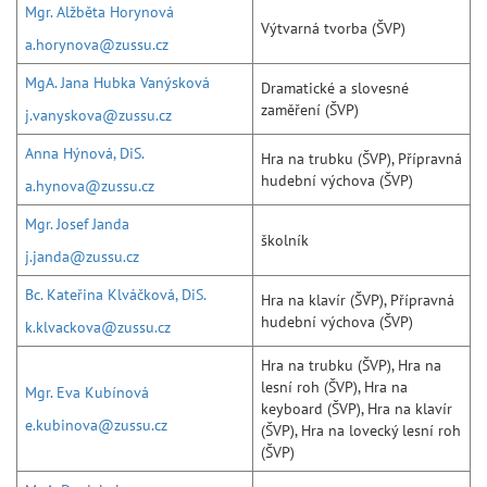
Mgr. Alžběta Horynová
Výtvarná tvorba (ŠVP)
a.horynova@zussu.cz
MgA. Jana Hubka Vanýsková
Dramatické a slovesné
zaměření (ŠVP)
j.vanyskova@zussu.cz
Anna Hýnová, DiS.
Hra na trubku (ŠVP), Přípravná
hudební výchova (ŠVP)
a.hynova@zussu.cz
Mgr. Josef Janda
školník
j.janda@zussu.cz
Bc. Kateřina Klváčková, DiS.
Hra na klavír (ŠVP), Přípravná
hudební výchova (ŠVP)
k.klvackova@zussu.cz
Hra na trubku (ŠVP), Hra na
lesní roh (ŠVP), Hra na
Mgr. Eva Kubínová
keyboard (ŠVP), Hra na klavír
e.kubinova@zussu.cz
(ŠVP), Hra na lovecký lesní roh
(ŠVP)