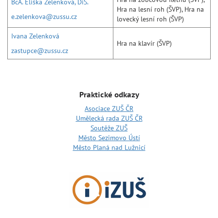
BcA. Eliška Zelenková, DiS.
Hra na lesní roh (ŠVP), Hra na
e.zelenkova@zussu.cz
lovecký lesní roh (ŠVP)
Ivana Zelenková
Hra na klavír (ŠVP)
zastupce@zussu.cz
Praktické odkazy
Asociace ZUŠ ČR
Umělecká rada ZUŠ ČR
Soutěže ZUŠ
Město Sezimovo Ústí
Město Planá nad Lužnicí