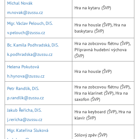
Michal Novák
Hra na kytaru (ŠVP)
m.novak@zussu.cz
Mgr. Václav Pelouch, DiS.
Hra na housle (ŠVP), Hra na
baskytaru (ŠVP)
v.pelouch@zussu.cz
Hra na zobcovou flétnu (ŠVP),
Bc. Kamila Podhradská, DiS.
Přípravná hudební výchova
k.podhradska@zussu.cz
(ŠVP)
Helena Pokutová
Hra na housle (ŠVP)
h.hynova@zussu.cz
Hra na zobcovou flétnu (ŠVP),
Petr Randlík, DiS.
Hra na klarinet (ŠVP), Hra na
p.randlik@zussu.cz
saxofon (ŠVP)
Jakub Řeřicha, DiS.
Hra na keyboard (ŠVP), Hra na
klavír (ŠVP)
j.rericha@zussu.cz
Mgr. Kateřina Sluková
Sólový zpěv (ŠVP)