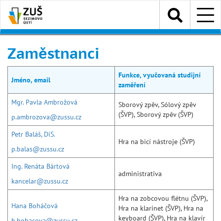
Přejít
Menu
k
hlavnímu
obsahu
Zaměstnanci
Funkce, vyučovaná studijní
Jméno, email
zaměření
Mgr. Pavla Ambrožová
Sborový zpěv, Sólový zpěv
(ŠVP), Sborový zpěv (ŠVP)
p.ambrozova@zussu.cz
Petr Baláš, DiS.
Hra na bicí nástroje (ŠVP)
p.balas@zussu.cz
Ing. Renáta Bártová
administrativa
kancelar@zussu.cz
Hra na zobcovou flétnu (ŠVP),
Hana Boháčová
Hra na klarinet (ŠVP), Hra na
keyboard (ŠVP), Hra na klavír
h.bohacova@zussu.cz