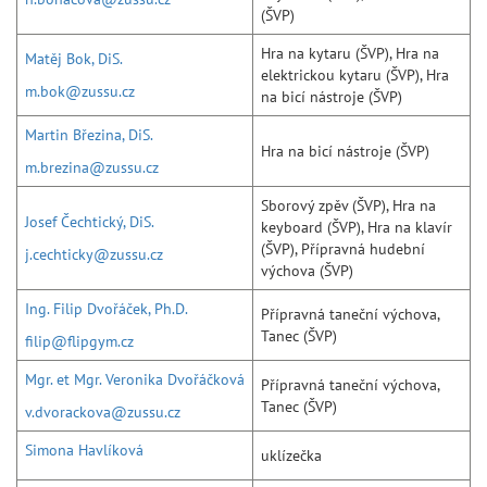
(ŠVP)
Hra na kytaru (ŠVP), Hra na
Matěj Bok, DiS.
elektrickou kytaru (ŠVP), Hra
m.bok@zussu.cz
na bicí nástroje (ŠVP)
Martin Březina, DiS.
Hra na bicí nástroje (ŠVP)
m.brezina@zussu.cz
Sborový zpěv (ŠVP), Hra na
Josef Čechtický, DiS.
keyboard (ŠVP), Hra na klavír
(ŠVP), Přípravná hudební
j.cechticky@zussu.cz
výchova (ŠVP)
Ing. Filip Dvořáček, Ph.D.
Přípravná taneční výchova,
Tanec (ŠVP)
filip@flipgym.cz
Mgr. et Mgr. Veronika Dvořáčková
Přípravná taneční výchova,
Tanec (ŠVP)
v.dvorackova@zussu.cz
Simona Havlíková
uklízečka