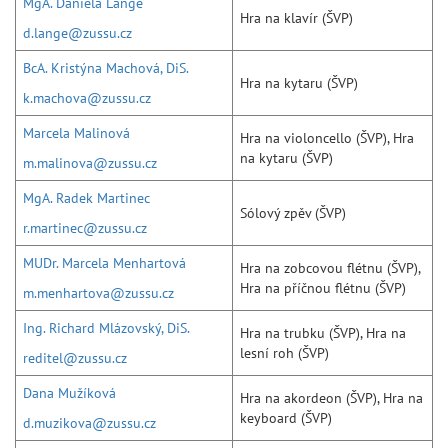
MgA. Daniela Lange
Hra na klavír (ŠVP)
d.lange@zussu.cz
BcA. Kristýna Machová, DiS.
Hra na kytaru (ŠVP)
k.machova@zussu.cz
Marcela Malinová
Hra na violoncello (ŠVP), Hra
na kytaru (ŠVP)
m.malinova@zussu.cz
MgA. Radek Martinec
Sólový zpěv (ŠVP)
r.martinec@zussu.cz
MUDr. Marcela Menhartová
Hra na zobcovou flétnu (ŠVP),
Hra na příčnou flétnu (ŠVP)
m.menhartova@zussu.cz
Ing. Richard Mlázovský, DiS.
Hra na trubku (ŠVP), Hra na
lesní roh (ŠVP)
reditel@zussu.cz
Dana Mužíková
Hra na akordeon (ŠVP), Hra na
keyboard (ŠVP)
d.muzikova@zussu.cz