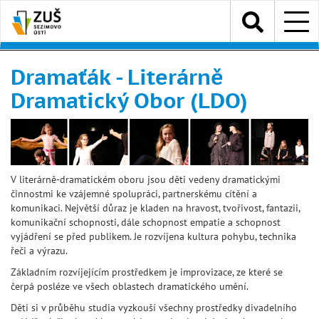
Přejít
Menu
k
hlavnímu
obsahu
Dramaťák - Literárně
Dramatický Obor (LDO)
V literárně-dramatickém oboru jsou děti vedeny dramatickými
činnostmi ke vzájemné spolupráci, partnerskému cítění a
komunikaci. Největší důraz je kladen na hravost, tvořivost, fantazii,
komunikační schopnosti, dále schopnost empatie a schopnost
vyjádření se před publikem. Je rozvíjena kultura pohybu, technika
řeči a výrazu.
Základním rozvíjejícím prostředkem je improvizace, ze které se
čerpá posléze ve všech oblastech dramatického umění.
Děti si v průběhu studia vyzkouší všechny prostředky divadelního