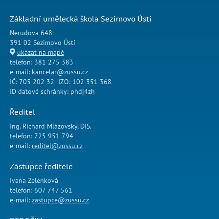
Základní umělecká škola Sezimovo Ústí
Nerudova 648
391 02 Sezimovo Ústí
ukázat na mapě
telefon: 381 275 383
e-mail:
kancelar@zussu.cz
IČ: 705 202 32 IZO: 102 351 368
ID datové schránky: phdj4zh
Ředitel
Ing. Richard Mlázovský, DiS.
telefon: 725 951 794
e-mail:
reditel@zussu.cz
Zástupce ředitele
Ivana Zelenková
telefon: 607 747 561
e-mail:
zastupce@zussu.cz