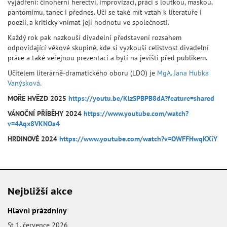
vyjádření: činoherní herectví, improvizaci, práci s loutkou, maskou,
pantomimu, tanec i přednes. Učí se také mít vztah k literatuře i
poezii, a kriticky vnímat její hodnotu ve společnosti.
Každý rok pak nazkouší divadelní představení rozsahem
odpovídající věkové skupině, kde si vyzkouší celistvost divadelní
práce a také veřejnou prezentaci a bytí na jevišti před publikem.
Učitelem literárně-dramatického oboru (LDO) je
MgA. Jana Hubka
Vanýsková.
MOŘE HVĚZD 2025
https://youtu.be/KlzSPBPB8dA?feature=shared
VÁNOČNÍ PŘÍBĚHY 2024
https://www.youtube.com/watch?
v=4Aqx8VKNOa4
HRDINOVÉ 2024
https://www.youtube.com/watch?v=OWFFHwqKXiY
Nejbližší akce
Hlavní prázdniny
St 1. července 2026