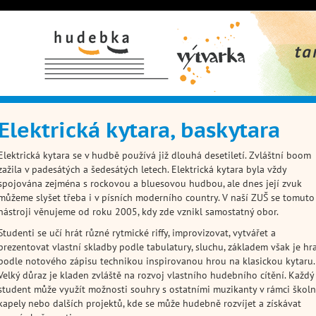
Hudební obor
Výtvarný
Taneční 
obor
Elektrická kytara, baskytara
Elektrická kytara se v hudbě používá již dlouhá desetiletí. Zvláštní boom
zažila v padesátých a šedesátých letech. Elektrická kytara byla vždy
spojována zejména s rockovou a bluesovou hudbou, ale dnes její zvuk
můžeme slyšet třeba i v písních moderního country. V naší ZUŠ se tomuto
nástroji věnujeme od roku 2005, kdy zde vznikl samostatný obor.
Studenti se učí hrát různé rytmické riffy, improvizovat, vytvářet a
prezentovat vlastní skladby podle tabulatury, sluchu, základem však je hr
podle notového zápisu technikou inspirovanou hrou na klasickou kytaru.
Velký důraz je kladen zvláště na rozvoj vlastního hudebního cítění. Každý
student může využít možnosti souhry s ostatními muzikanty v rámci školn
kapely nebo dalších projektů, kde se může hudebně rozvíjet a získávat