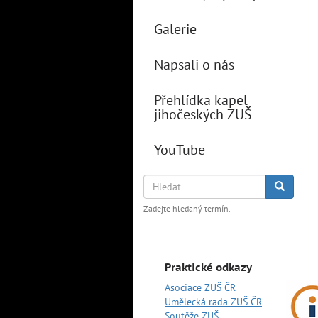
Galerie
Napsali o nás
Přehlídka kapel
jihočeských ZUŠ
YouTube
Hledat
Hledat
Zadejte hledaný termín.
Praktické odkazy
Asociace ZUŠ ČR
Umělecká rada ZUŠ ČR
Soutěže ZUŠ