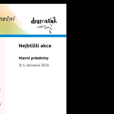
obor
Dramaťák
Nejbližší akce
Hlavní prázdniny
St 1. července 2026
a
í