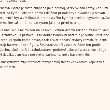
cenné zkušenosti.
Basová kytara je často chápána jako nástroj, který ovládá každý, kdo umí
hrát na kytaru. Ale není tomu tak. Znát prstoklady a ovládat kytarovou
hru může být a většinou je pro basového kytaristu velkou výhodou, avša
je možné začít hrát na baskytaru jako na první nástroj.
Na naší škole učíme hru na basovou kytaru dvěma základními technikami
– trsátkovou a prstovou. Pro dobré zvládnutí nástroje je nutné umět obě
techniky spolu kombinovat, a tak získat bohatší stylový rozsah. Studenti
hrají basové linky a figury. Baskytarista při výuce zvládne hru podle
sluchu, jakož i práci s tabulaturami, podobně jako u kytary elektrické je
však základem hra z notového zápisu, hlavně v basovém klíči.
I baskytaristé mají možnost rozvíjet svůj talent ve školních kapelách a
souborech.