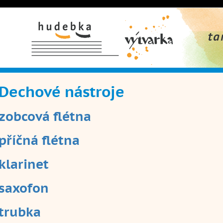
Hudební obor
Výtvarný
Taneční 
obor
Dechové nástroje
zobcová flétna
příčná flétna
klarinet
saxofon
trubka