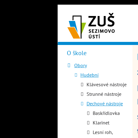
Přejít
k
hlavnímu
obsahu
O škole
Hlavní
menu
Obory
Hudební
Klávesové nástroje
Strunné nástroje
Dechové nástroje
Baskřídlovka
Klarinet
Lesní roh,