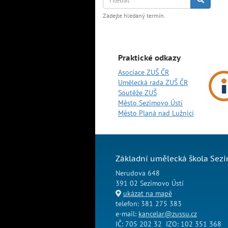
Zadejte hledaný termín.
Praktické odkazy
Asociace ZUŠ ČR
Umělecká rada ZUŠ ČR
Soutěže ZUŠ
Město Sezimovo Ústí
Město Planá nad Lužnicí
Základní umělecká škola Sezi
Nerudova 648
391 02 Sezimovo Ústí
ukázat na mapě
telefon: 381 275 383
e-mail:
kancelar@zussu.cz
IČ: 705 202 32 IZO: 102 351 368