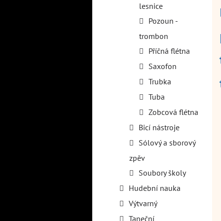
lesnice
Pozoun -
trombon
Příčná flétna
Saxofon
Trubka
Tuba
Zobcová flétna
Bicí nástroje
Sólový a sborový
zpěv
Soubory školy
Hudební nauka
Výtvarný
Taneční