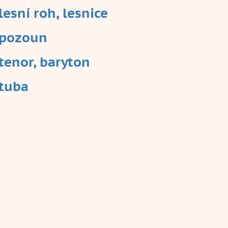
les
ní roh, lesnice
pozoun
tenor, baryton
tuba