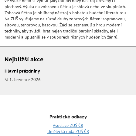
ve výuce nebo si vybrat jakýkoli dechový nástroj dřevěný či
plechový. Výuka na zobcovou flétnu je sólová nebo ve skupinách.
Zobcová flétna je oblíbený nástroj s bohatou hudební literaturou.
Na ZUŠ vyučujeme na různé druhy zobcových fléten: sopránovou,
altovou, tenorovou, basovou. Žáci se seznamují s hrou moderní
techniky, aby zvládli hrát nejen tradiční barokní skladby, ale i
moderní a uplatnili se v souborech různých hudebních žánrů.
Nejbližší akce
Hlavní prázdniny
St 1. července 2026
Praktické odkazy
Asociace ZUŠ ČR
Umělecká rada ZUŠ ČR