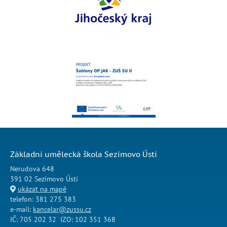
Základní umělecká škola Sezimovo Ústí
Nerudova 648
391 02 Sezimovo Ústí
ukázat na mapě
telefon: 381 275 383
e-mail:
kancelar@zussu.cz
IČ: 705 202 32 IZO: 102 351 368