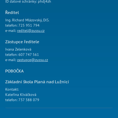
ID datové schránky: phdj4zh
Ředitel
Ing. Richard Mlázovský, DiS.
telefon: 725 951 794
e-mail:
reditel@zussu.cz
Zástupce ředitele
Ivana Zelenková
telefon: 607 747 561
e-mail:
zastupce@zussu.cz
POBOČKA
Základní škola Planá nad Lužnicí
Kontakt:
Kateřina Klváčková
telefon: 737 388 079