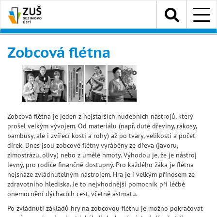
Přejít
Menu
k
hlavnímu
obsahu
Zobcová flétna
Zobcová flétna je jeden z nejstarších hudebních nástrojů, který
prošel velkým vývojem. Od materiálu (např. duté dřeviny, rákosy,
bambusy, ale i zvířecí kosti a rohy) až po tvary, velikosti a počet
dírek. Dnes jsou zobcové flétny vyráběny ze dřeva (javoru,
zimostrázu, olivy) nebo z umělé hmoty. Výhodou je, že je nástroj
levný, pro rodiče finančně dostupný. Pro každého žáka je flétna
nejsnáze zvládnutelným nástrojem. Hra je i velkým přínosem ze
zdravotního hlediska. Je to nejvhodnější pomocník při léčbě
onemocnění dýchacích cest, včetně astmatu.
Po zvládnutí základů hry na zobcovou flétnu je možno pokračovat