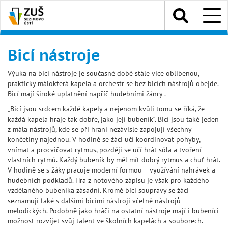
Přejít
Menu
k
hlavnímu
obsahu
Bicí nástroje
Výuka na bicí nástroje je současné době stále více oblíbenou,
prakticky málokterá kapela a orchestr se bez bicích nástrojů obejde.
Bicí mají široké uplatnění napříč hudebními žánry .
„Bicí jsou srdcem každé kapely a nejenom kvůli tomu se říká, že
každá kapela hraje tak dobře, jako její bubeník“. Bicí jsou také jeden
z mála nástrojů, kde se při hraní nezávisle zapojují všechny
končetiny najednou. V hodině se žáci učí koordinovat pohyby,
vnímat a procvičovat rytmus, později se učí hrát sóla a tvoření
vlastních rytmů. Každý bubeník by měl mít dobrý rytmus a chuť hrát.
V hodině se s žáky pracuje moderní formou – využívání nahrávek a
hudebních podkladů. Hra z notového zápisu je však pro každého
vzdělaného bubeníka zásadní. Kromě bicí soupravy se žáci
seznamují také s dalšími bicími nástroji včetně nástrojů
melodických. Podobně jako hráči na ostatní nástroje mají i bubeníci
možnost rozvíjet svůj talent ve školních kapelách a souborech.