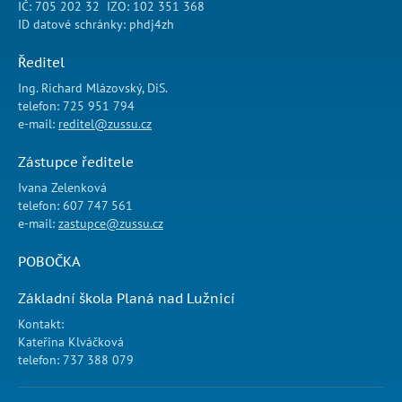
IČ: 705 202 32 IZO: 102 351 368
ID datové schránky: phdj4zh
Ředitel
Ing. Richard Mlázovský, DiS.
telefon: 725 951 794
e-mail:
reditel@zussu.cz
Zástupce ředitele
Ivana Zelenková
telefon: 607 747 561
e-mail:
zastupce@zussu.cz
POBOČKA
Základní škola Planá nad Lužnicí
Kontakt:
Kateřina Klváčková
telefon: 737 388 079