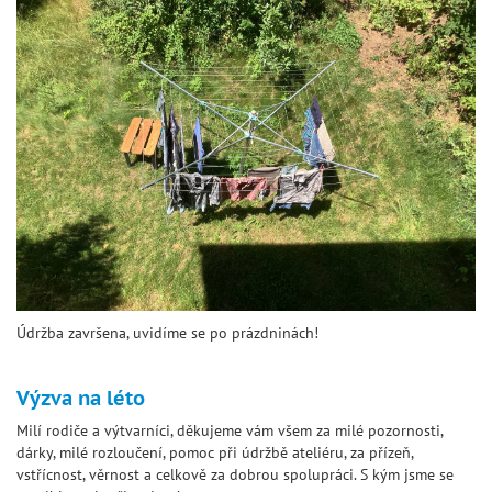
Údržba završena, uvidíme se po prázdninách!
Výzva na léto
Milí rodiče a výtvarníci, děkujeme vám všem za milé pozornosti,
dárky, milé rozloučení, pomoc při údržbě ateliéru, za přízeň,
vstřícnost, věrnost a celkově za dobrou spolupráci. S kým jsme se