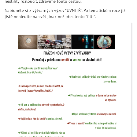
nestihly rozloučit, zdravíme touto cestou.
Nabídněte si z výtvarných výzev “UVNITŘ”. Po tematickém roce již
jistě nehledíte na svět jinak než přes tento “filtr”.