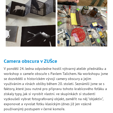
Camera obscura v ZUŠce
V pondělí 24. ledna odpoledne hostil výtvarný ateliér přednášku a
workshop o cameře obscuře s Pavlem Talichem. Na workshopu jsme
se dozvěděli o historickém vývoji camery obscury a jejím
využíváním a vlnách obliby během 20. století. Seznámili jsme se s
faktory, které jsou nutné pro přípravu tohoto krabicového foťáku a
získaly typy, jak si vyrobit vlastní. ve skupinkách si studenti
vyzkoušeli vybrat fotografovaný objekt, zaměřit na něj “objektiv”,
exponovat a vyvolat fotku klasickým (dnes již jen vzácně
používaným) postupem v černé komoře.