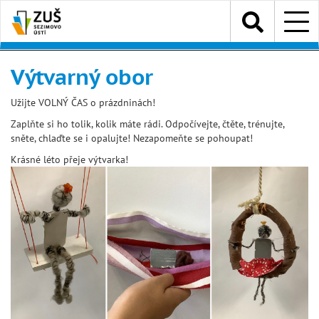
Přejít
Menu
k
hlavnímu
obsahu
Výtvarný obor
Užijte VOLNÝ ČAS o prázdninách!
Zaplňte si ho tolik, kolik máte rádi. Odpočívejte, čtěte, trénujte,
sněte, chlaďte se i opalujte! Nezapomeňte se pohoupat!
Krásné léto přeje výtvarka!