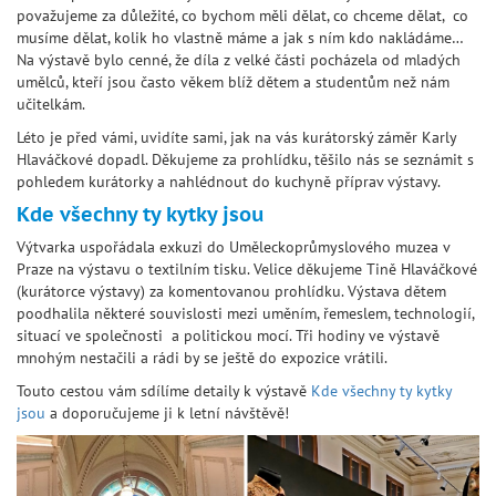
považujeme za důležité, co bychom měli dělat, co chceme dělat, co
musíme dělat, kolik ho vlastně máme a jak s ním kdo nakládáme…
Na výstavě bylo cenné, že díla z velké části pocházela od mladých
umělců, kteří jsou často věkem blíž dětem a studentům než nám
učitelkám.
Léto je před vámi, uvidíte sami, jak na vás kurátorský záměr Karly
Hlaváčkové dopadl. Děkujeme za prohlídku, těšilo nás se seznámit s
pohledem kurátorky a nahlédnout do kuchyně příprav výstavy.
Kde všechny ty kytky jsou
Výtvarka uspořádala exkuzi do Uměleckoprůmyslového muzea v
Praze na výstavu o textilním tisku. Velice děkujeme Tině Hlaváčkové
(kurátorce výstavy) za komentovanou prohlídku. Výstava dětem
poodhalila některé souvislosti mezi uměním, řemeslem, technologií,
situací ve společnosti a politickou mocí. Tři hodiny ve výstavě
mnohým nestačili a rádi by se ještě do expozice vrátili.
Touto cestou vám sdílíme detaily k výstavě
Kde všechny ty kytky
jsou
a doporučujeme ji k letní návštěvě!