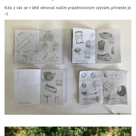
Kdo z vás se v létě věnoval našim prázdninovým výzvám, přineste je
:-)