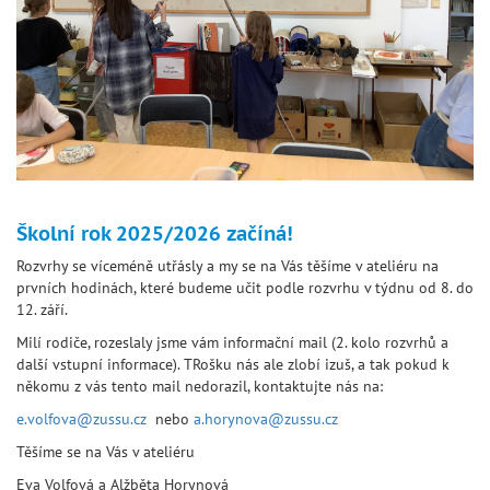
Školní rok 2025/2026 začíná!
Rozvrhy se víceméně utřásly a my se na Vás těšíme v ateliéru na
prvních hodinách, které budeme učit podle rozvrhu v týdnu od 8. do
12. září.
Milí rodiče, rozeslaly jsme vám informační mail (2. kolo rozvrhů a
další vstupní informace). TRošku nás ale zlobí izuš, a tak pokud k
někomu z vás tento mail nedorazil, kontaktujte nás na:
e.volfova@zussu.cz
nebo
a.horynova@zussu.cz
Těšíme se na Vás v ateliéru
Eva Volfová a Alžběta Horynová