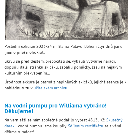
Poslední exkurze 2023/24 mířila na Pálavu. Během čtyř dnů jsme
(mimo jiné) mohokrát:
ukryli se před deštěm, přepočítali se, vybalili výtvarné nářadí,
doplnili další stránku skicáku, zabalili pomůcky, žasli na nějakým
kulturním překvapením…
Úrodnost exkure je patrná z naplněných skicáků, jejichž esence je k
nahlédnutí tu v
učitelském archivu.
Na vodní pumpu pro Williama vybráno!
Děkujeme!
Na vernisáži se nám společně podařilo vybrat 4513,- Kč.
Skutečný
dárek
- vodní pumpu jsme koupily.
Sdílením certifikátu
se s vámi
dělíme o radost!