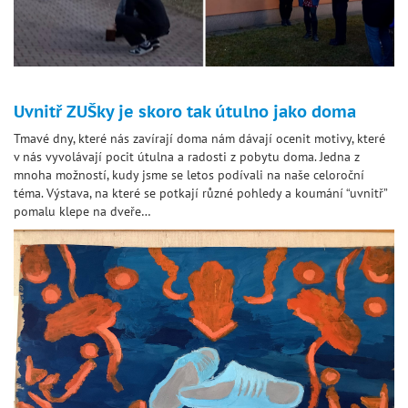
Uvnitř ZUŠky je skoro tak útulno jako doma
Tmavé dny, které nás zavírají doma nám dávají ocenit motivy, které
v nás vyvolávají pocit útulna a radosti z pobytu doma. Jedna z
mnoha možností, kudy jsme se letos podívali na naše celoroční
téma. Výstava, na které se potkají různé pohledy a koumání “uvnitř”
pomalu klepe na dveře…