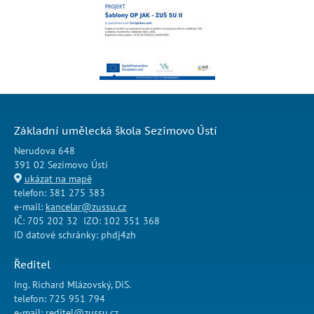
Základní umělecká škola Sezimovo Ústí
Nerudova 648
391 02 Sezimovo Ústí
ukázat na mapě
telefon: 381 275 383
e-mail:
kancelar@zussu.cz
IČ: 705 202 32 IZO: 102 351 368
ID datové schránky: phdj4zh
Ředitel
Ing. Richard Mlázovský, DiS.
telefon: 725 951 794
e-mail:
reditel@zussu.cz