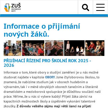
Přejít
Menu
k
hlavnímu
obsahu
Informace o přijímání
nových žáků.
PŘIJÍMACÍ ŘÍZENÍ PRO ŠKOLNÍ ROK 2025 -
2026
Informace o tom, které obory a studijní zaměření je u nás možné
studovat najdete v kapitole
OBORY
. Jsme čtyřoborovou školou, to
znamená, že nabízíme studium jak v oborech hudebním a
výtvarném, tak i v méně obvyklých oborech tanečním a literárně
dramatickém a mezioborová spolupráce je důležitou součástí naší
práce. Věříme, že u nás si vybere každý! Přijetí žáka závisí na
kapacitních možnostech školy a úspěšném vykonání talentové
zkoušky.
Z důvodu velkého zájmu mají větší šanci na přijetí