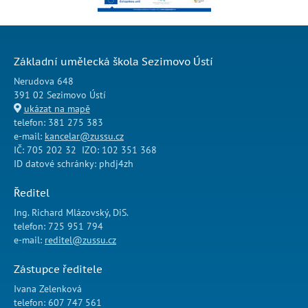
Základní umělecká škola Sezimovo Ústí
Nerudova 648
391 02 Sezimovo Ústí
ukázat na mapě
telefon: 381 275 383
e-mail:
kancelar@zussu.cz
IČ: 705 202 32 IZO: 102 351 368
ID datové schránky: phdj4zh
Ředitel
Ing. Richard Mlázovský, DiS.
telefon: 725 951 794
e-mail:
reditel@zussu.cz
Zástupce ředitele
Ivana Zelenková
telefon: 607 747 561