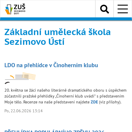
Přejít
Menu
k
hlavnímu
obsahu
Základní umělecká škola
Sezimovo Ústí
LDO na přehlídce v Činoherním klubu
20. května se žáci našeho literárně dramatického oboru s úspěchem
zúčastnili pražské přehlídky „Činoherní klub uvádí“ s představením
Moje tělo. Recenze na naše představení najdete
ZDE
(viz přílohy).
Po, 22.06.2026 13:14